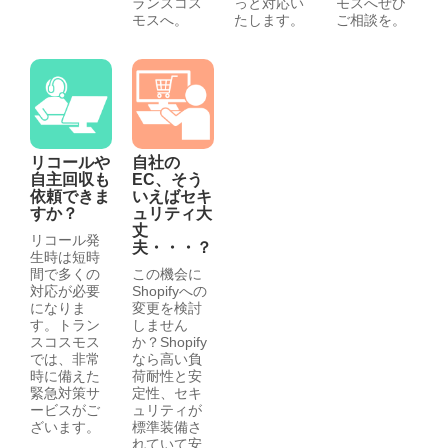
ランスコス
っと対応い
モスへぜひ
モスへ。
たします。
ご相談を。
リコールや
自社の
自主回収も
EC、そう
依頼できま
いえばセキ
すか？
ュリティ大
丈
リコール発
夫・・・？
生時は短時
間で多くの
この機会に
対応が必要
Shopifyへの
になりま
変更を検討
す。トラン
しません
スコスモス
か？Shopify
では、非常
なら高い負
時に備えた
荷耐性と安
緊急対策サ
定性、セキ
ービスがご
ュリティが
ざいます。
標準装備さ
れていて安