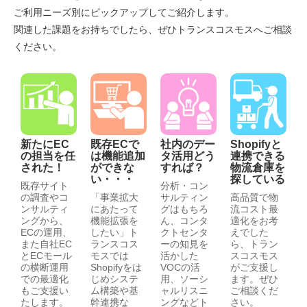
ご利用ニーズ別にピックアップしてご紹介します。
関連した課題をお持ちでしたら、ぜひトランスコスモスへご相談
ください。
新たにEC
既存ECで
社内のデー
Shopifyと
の担当を任
は機能追加
タ活用どう
連携できる
された！
ができな
すれば？
物流倉庫を
い・・・
探している
既存サイト
分析・コン
の調査やコ
「事業拡大
サルティン
高品質で物
ンサルティ
にあたって
グはもちろ
流コスト最
ングから、
機能拡張を
ん、コンタ
適化をお考
ECの運用、
したい」ト
クトセンタ
えでした
また自社EC
ランスコス
ーの知見を
ら、トラン
とECモール
モスでは
活かした
スコスモス
の横断運用
Shopifyをは
VOCの活
がご支援し
での最適化
じめシステ
用、ソーシ
ます。ぜひ
もご支援い
ム構築や基
ャルリスニ
ご相談くだ
たします。
幹連携な
ングなどト
さい。