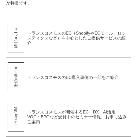
が特長です。
​サ
トランスコスモスのEC（ShopifyやECモール、ロジ
ー
ビ
スティクスなど）を中心としたご提供サービスの紹
ス
介
一
覧
E
C
導
トランスコスモスのEC導入事例の一部をご紹介
入
事
例
​無
トランスコスモスが開催するEC・DX・AI活用・
料
セ
VOC・BPOなど受付中のセミナー情報、お申し込み
ミ
ご案内
ナ
ー