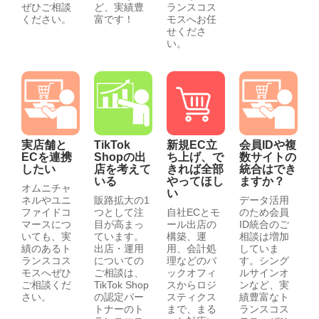
ぜひご相談
ど、実績豊
ランスコス
ください。
富です！
モスへお任
せくださ
い。
実店舗と
TikTok
新規EC立
会員IDや複
ECを連携
Shopの出
ち上げ、で
数サイトの
したい
店を考えて
きれば全部
統合はでき
いる
やってほし
ますか？
オムニチャ
い
ネルやユニ
販路拡大の1
データ活用
ファイドコ
つとして注
自社ECとモ
のため会員
マースにつ
目が高まっ
ール出店の
ID統合のご
いても、実
ています。
構築、運
相談は増加
績のあるト
出店・運用
用、会計処
していま
ランスコス
についての
理などのバ
す。シング
モスへぜひ
ご相談は、
ックオフィ
ルサインオ
ご相談くだ
TikTok Shop
スからロジ
ンなど、実
さい。
の認定パー
スティクス
績豊富なト
トナーのト
まで、まる
ランスコス