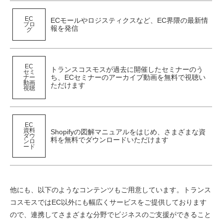
EC
ECモールやロジスティクスなど、EC界隈の最新情
ブロ
報を発信
グ
EC
トランスコスモスが過去に開催したセミナーのう
セミ
ち、ECセミナーのアーカイブ動画を無料で視聴い
ナー
動画
ただけます
視聴
EC
資料
Shopifyの図解マニュアルをはじめ、さまざまな資
ダウ
料を無料でダウンロードいただけます
ンロ
ード
他にも、以下のようなコンテンツもご用意しています。トランス
コスモスではEC以外にも幅広くサービスをご提供しております
ので、連携してさまざまな分野でビジネスのご支援ができること