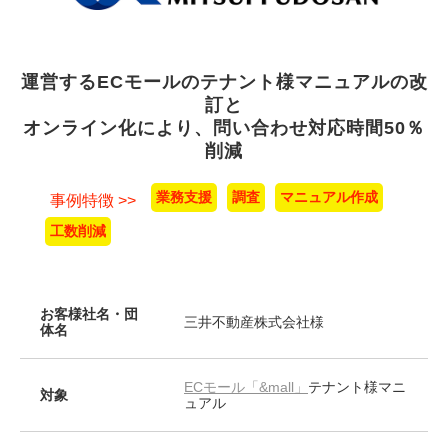
運営するECモールのテナント様マニュアルの改
訂と
オンライン化により、問い合わせ対応時間50％
削減
業務支援
調査
マニュアル作成
事例特徴 >>
工数削減
お客様社名・団
三井不動産株式会社様
体名
ECモール「&mall」
テナント様マニ
対象
ュアル