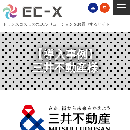
トランスコスモスのECソリューションをお届けするサイト
TOP
サービス一覧
【
導入事例】
EC導入事例
三井不動産様
ECブログ
無料セミナー
EC資料ダウンロード
ご利用案内
会社概要