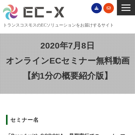
トランスコスモスのECソリューションをお届けするサイト
TOP
2020年7月8日
サービス一覧
オンラインECセミナー無料動画
EC導入事例
ECブログ
【約1分の概要紹介版】
無料セミナー
EC資料ダウンロード
ご利用案内
会社概要
セミナー名