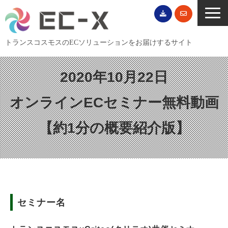
トランスコスモスのECソリューションをお届けするサイト
TOP
2020年10月22日
サービス一覧
オンラインECセミナー無料動画
EC導入事例
ECブログ
【約1分の概要紹介版】
無料セミナー
EC資料ダウンロード
ご利用案内
会社概要
セミナー名