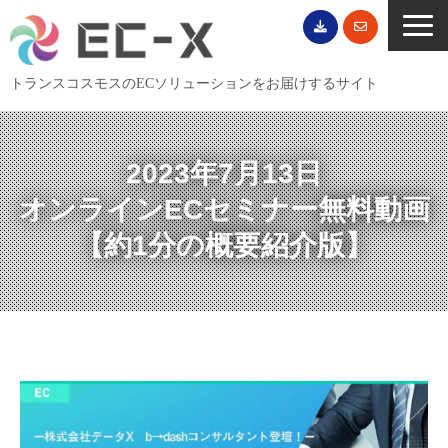
トランスコスモスのECソリューションをお届けするサイト
TOP
サービス一覧
2023年7月13日
EC導入事例
オンラインECセミナー無料動画
ECブログ
【約1分の概要紹介版】
無料セミナー
EC資料ダウンロード
ご利用案内
会社概要