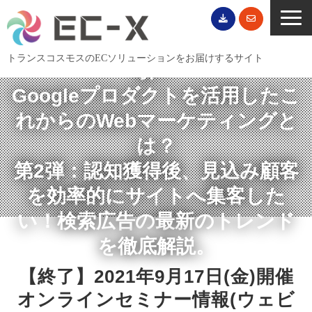
【終了】関西広告市場を徹底分
トランスコスモスのECソリューションをお届けするサイト
析！
TOP
Googleプロダクトを活用したこ
サービス一覧
れからのWebマーケティングと
EC導入事例
は？
ECブログ
第2弾：認知獲得後、見込み顧客
無料セミナー
を効率的にサイトへ集客した
EC資料ダウンロード
い！検索広告の最新のトレンド
ご利用案内
を徹底解説。
会社概要
【終了】2021年9月17日(金)開催
オンラインセミナー情報(ウェビ