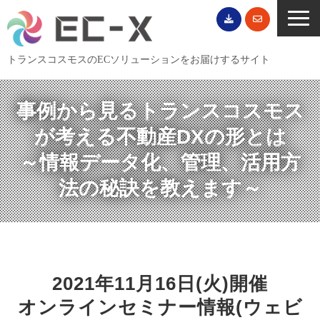
トランスコスモスのECソリューションをお届けするサイト
TOP
事例から見るトランスコスモス
サービス一覧
が考える不動産DXの形とは
EC導入事例
～情報データ化、管理、活用方
ECブログ
法の秘訣を教えます～
無料セミナー
EC資料ダウンロード
ご利用案内
会社概要
2021年11月16日(火)開催
オンラインセミナー情報(ウェビ