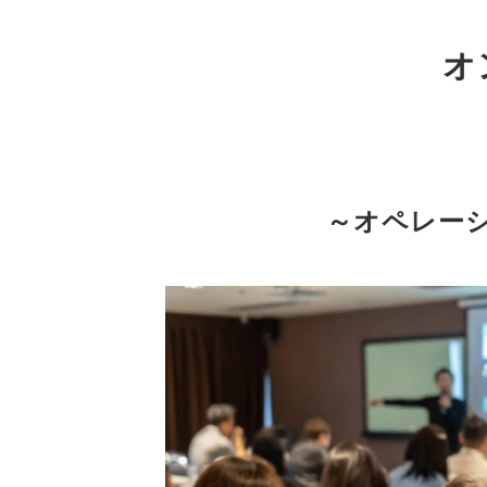
オ
～オペレー