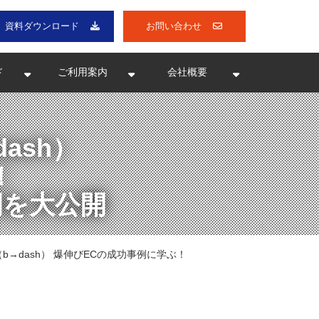
資料ダウンロード
お問い合わせ
ド
ご利用案内
会社概要
ash）
！
例を大公開
b→dash） 爆伸びECの成功事例に学ぶ！