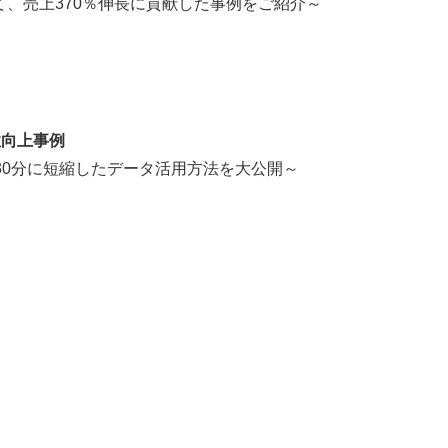
て、売上370％伸長に貢献した事例をご紹介～
性向上事例
30分に短縮したデータ活用方法を大公開～