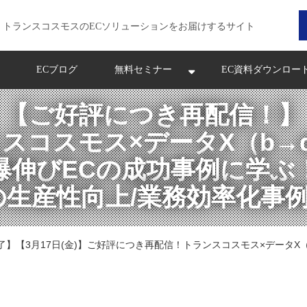
トランスコスモスのECソリューションをお届けするサイト
ECブログ
無料セミナー
EC資料ダウンロー
【ご好評につき再配信！】
スコスモス×データX（b→d
爆伸びECの成功事例に学ぶ
の生産性向上/業務効率化事
了】【3月17日(金)】ご好評につき再配信！トランスコスモス×データX（