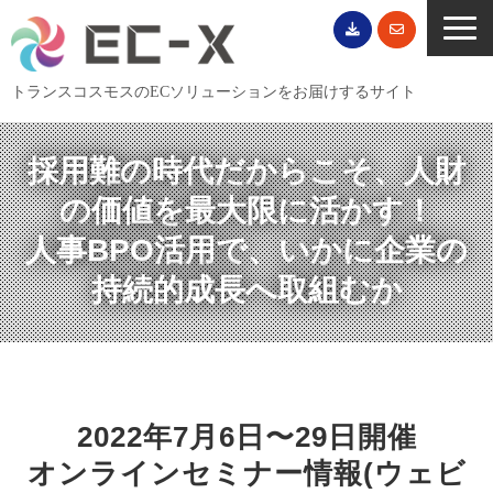
トランスコスモスのECソリューションをお届けするサイト
TOP
採用難の時代だからこそ、人財
サービス一覧
の価値を最大限に活かす！
EC導入事例
人事BPO活用で、いかに企業の
ECブログ
持続的成長へ取組むか
無料セミナー
EC資料ダウンロード
ご利用案内
会社概要
2022年7月6日〜29日開催
オンラインセミナー情報(ウェビ