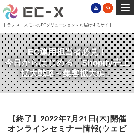
トランスコスモスのECソリューションをお届けするサイト
TOP
サービス一覧
EC運用担当者必見！
EC導入事例
今日からはじめる「Shopify売上
ECブログ
拡大戦略～集客拡大編」
無料セミナー
EC資料ダウンロード
ご利用案内
会社概要
【終了】2022年7月21日(木)開催
オンラインセミナー情報(ウェビ