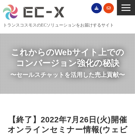
トランスコスモスのECソリューションをお届けするサイト
TOP
サービス一覧
これからのWebサイト上での
EC導入事例
コンバージョン強化の秘訣
ECブログ
〜セールスチャットを活用した売上貢献〜
無料セミナー
EC資料ダウンロード
ご利用案内
会社概要
【終了】2022年7月26日(火)開催
オンラインセミナー情報(ウェビ