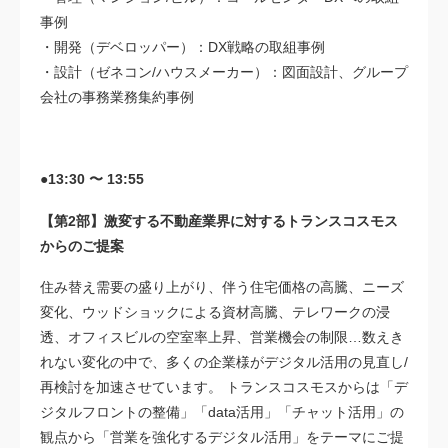
事例
・開発（デベロッパー）：DX戦略の取組事例
・設計（ゼネコン/ハウスメーカー）：図面設計、グループ
会社の事務業務集約事例
●13:30 〜 13:55
【第2部】激変する不動産業界に対するトランスコスモス
からのご提案
住み替え需要の盛り上がり、伴う住宅価格の高騰、ニーズ
変化、ウッドショックによる資材高騰、テレワークの浸
透、オフィスビルの空室率上昇、営業機会の制限…数えき
れない変化の中で、多くの企業様がデジタル活用の見直し/
再検討を加速させています。 トランスコスモスからは「デ
ジタルフロントの整備」「data活用」「チャット活用」の
観点から「営業を強化するデジタル活用」をテーマにご提