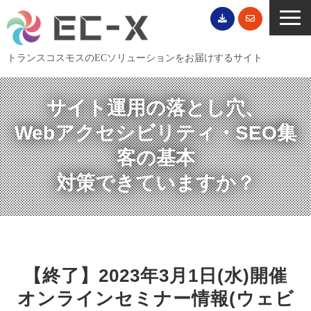
トランスコスモスのECソリューションをお届けするサイト
TOP
サイト運用の落とし穴、
サービス一覧
Webアクセシビリティ・SEO集
EC導入事例
客の基本
ECブログ
対策できていますか？
無料セミナー
EC資料ダウンロード
ご利用案内
会社概要
【終了】2023年3月1日(水)開催
オンラインセミナー情報(ウェビ