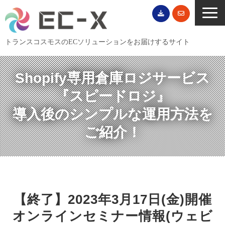
トランスコスモスのECソリューションをお届けするサイト
TOP
Shopify専用倉庫ロジサービス
サービス一覧
『スピードロジ』
EC導入事例
導入後のシンプルな運用方法を
ECブログ
ご紹介！
無料セミナー
EC資料ダウンロード
ご利用案内
会社概要
【終了】2023年3月17日(金)開催
オンラインセミナー情報(ウェビ