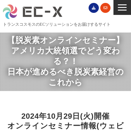
トランスコスモスのECソリューションをお届けするサイト
TOP
【脱炭素オンラインセミナー】
サービス一覧
アメリカ大統領選でどう変わ
EC導入事例
る？！
ECブログ
日本が進めるべき脱炭素経営の
無料セミナー
これから
EC資料ダウンロード
ご利用案内
会社概要
2024年10月29日(火)開催
オンラインセミナー情報(ウェビ