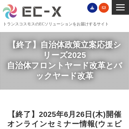
トランスコスモスのECソリューションをお届けするサイト
TOP
【終了】自治体政策立案応援シ
サービス一覧
リーズ2025
EC導入事例
自治体フロントヤード改革とバ
ECブログ
ックヤード改革
無料セミナー
EC資料ダウンロード
ご利用案内
会社概要
【終了】2025年6月26日(木)開催
オンラインセミナー情報(ウェビ