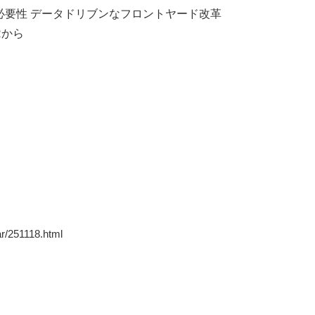
必要性 データドリブンなフロントヤード改革
Rから
r/251118.html