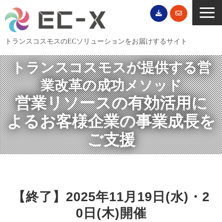
トランスコスモスのECソリューションをお届けするサイト
トランスコスモスが提供する営
TOP
業改革の成功メソッド
サービス一覧
営業リソースの有効活用に
EC導入事例
よるお客様企業の事業成長を
ECブログ
ご支援
無料セミナー
EC資料ダウンロード
ご利用案内
会社概要
【終了】2025年11月19日(水)・2
0日(木)開催