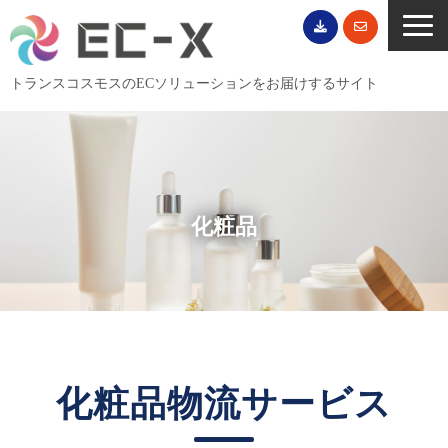
トランスコスモスのECソリューションをお届けするサイト
TOP
サービス一覧
EC導入事例
化粧品
ECブログ
無料セミナー
EC資料ダウンロード
ご利用案内
会社概要
化粧品物流サービス