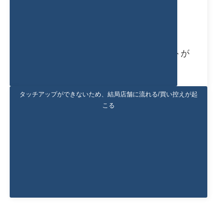
単価が安いため1件当たりの出荷コストが
見合わない
タッチアップができないため、結局店舗に流れる/買い控えが起
こる
タッチアップができないため、結局店舗に
流れる/買い控えが起こる