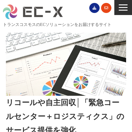
トランスコスモスのECソリューションをお届けするサイト
TOP
サービス一覧
EC導入事例
ECブログ
無料セミナー
EC資料ダウンロード
リコールや自主回収│「緊急コー
ご利用案内
会社概要
ルセンター＋ロジスティクス」の
サービス提供を強化