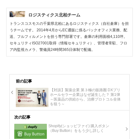
ロジスティクス北柏チーム
トランスコスモスの千葉県北柏にあるロジスティクス（自社倉庫）を担
うチームです。 2014年4月からEC通販に係るバックオフィス業務、配
送、フルフィルメントを担う専門部署です。倉庫の利用面積4,110坪。
セキュリティISO27001取得（情報セキュリティ）、管理者常駐、フロ
ア内監視カメラ、警備員24時間365日体制で配備。
前の記事
【対談】製薬企業 第３極の販路圏 DXプリ
ホールセラー企業はなぜ誕生した？ 第1弾
～医薬品の供給から、治療プロトコル全体
を狙う～
次の記事
Shopify(ショッピファイ) 購入ボタン
（Buy Button）をもう少し詳しく