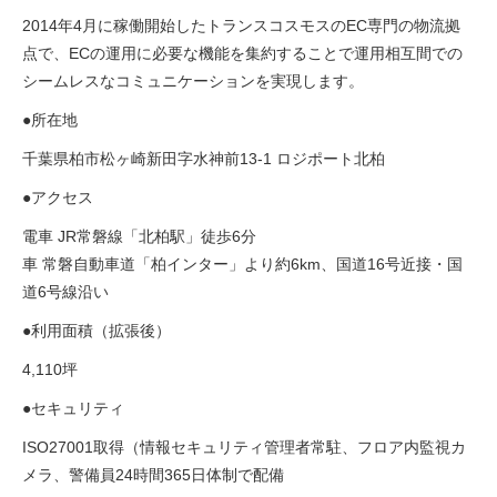
2014年4月に稼働開始したトランスコスモスのEC専門の物流拠
点で、ECの運用に必要な機能を集約することで運用相互間での
シームレスなコミュニケーションを実現します。
●所在地
千葉県柏市松ヶ崎新田字水神前13-1 ロジポート北柏
●アクセス
電車 JR常磐線「北柏駅」徒歩6分
車 常磐自動車道「柏インター」より約6km、国道16号近接・国
道6号線沿い
●利用面積（拡張後）
4,110坪
●セキュリティ
ISO27001取得（情報セキュリティ管理者常駐、フロア内監視カ
メラ、警備員24時間365日体制で配備