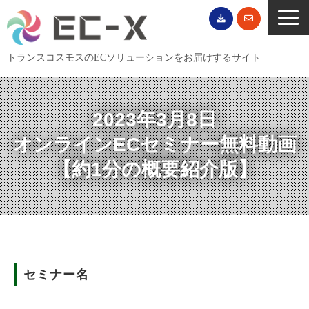
トランスコスモスのECソリューションをお届けするサイト
TOP
サービス一覧
2023年3月8日
EC導入事例
オンラインECセミナー無料動画
ECブログ
【約1分の概要紹介版】
無料セミナー
EC資料ダウンロード
ご利用案内
会社概要
セミナー名