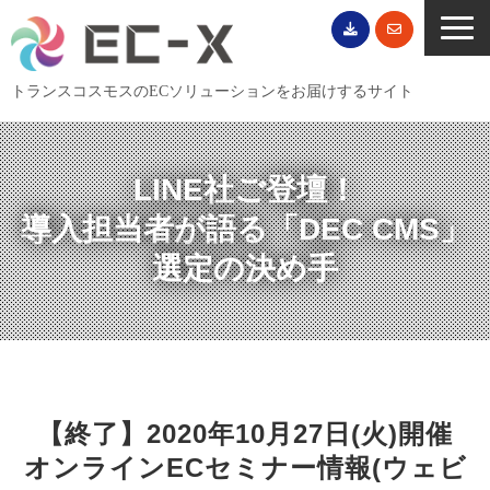
トランスコスモスのECソリューションをお届けするサイト
TOP
サービス一覧
LINE社ご登壇！
EC導入事例
導入担当者が語る「DEC CMS」
ECブログ
選定の決め手
無料セミナー
EC資料ダウンロード
ご利用案内
会社概要
【終了】2020年10月27日(火)開催
オンラインECセミナー情報(ウェビ