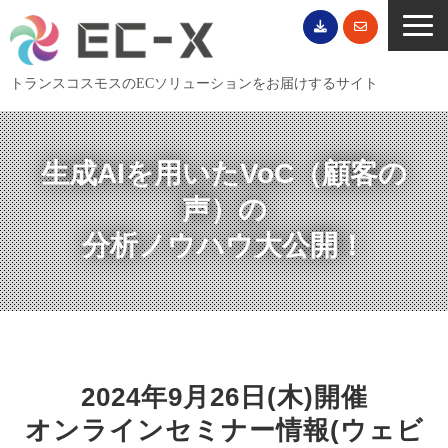
トランスコスモスのECソリューションをお届けするサイト
TOP
サービス一覧
生成AIを用いたVoC（顧客の
EC導入事例
声）の
ECブログ
分析ノウハウ大公開！
無料セミナー
EC資料ダウンロード
ご利用案内
会社概要
2024年9月26日(木)開催
オンラインセミナー情報(ウェビ