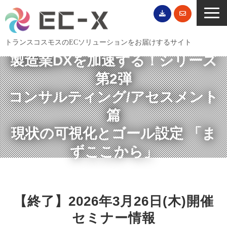
トランスコスモスのECソリューションをお届けするサイト
製造業DXを加速する！シリーズ
TOP
第2弾
サービス一覧
コンサルティング/アセスメント
EC導入事例
篇
ECブログ
現状の可視化とゴール設定 「ま
無料セミナー
ずここから」
EC資料ダウンロード
ご利用案内
会社概要
【終了】2026年3月26日(木)開催
セミナー情報