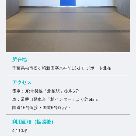
所在地
千葉県柏市松ヶ崎新⽥字⽔神前13-1 ロジポート北柏
アクセス
電⾞：JR常磐線「北柏駅」徒歩6分
⾞：常磐⾃動⾞道「柏インター」より約6km、
国道16号近接・国道6号線沿い
利用面積（拡張後）
4,110坪