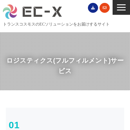
トランスコスモスのECソリューションをお届けするサイト
TOP
サービス一覧
EC導入事例
ロジスティクス(フルフィルメント)サー
ECブログ
ビス
無料セミナー
EC資料ダウンロード
ご利用案内
会社概要
01