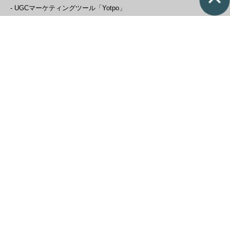
- UGCマーケティングツール「Yotpo」
- MEO店舗情報一元管理ツール「Yext」
- データマーケティングツール「b→dash」
関連情報
- EC導入事例
- ECブログ
-無料セミナー
会社情報
- 会社概要
- 採用情報