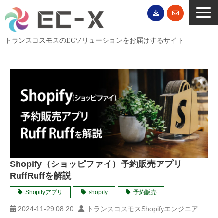
トランスコスモスのECソリューションをお届けするサイト
TOP
サービス一覧
EC導入事例
ECブログ
無料セミナー
EC資料ダウンロード
Shopify（ショッピファイ）予約販売アプリ
ご利用案内
RuffRuffを解説
会社概要
Shopifyアプリ
shopify
予約販売
2024-11-29 08:20
トランスコスモスShopifyエンジニア