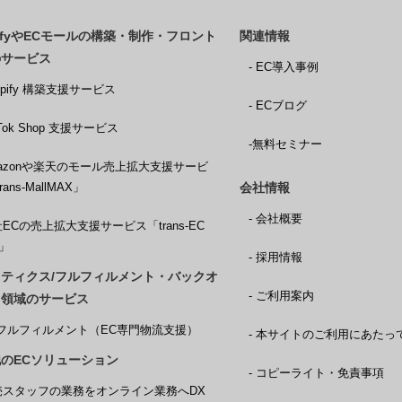
pifyやECモールの構築・制作・フロント
関連情報
のサービス
- EC導入事例
hopify 構築支援サービス
- ECブログ
ikTok Shop 支援サービス
-無料セミナー
Amazonや楽天のモール売上拡大支援サービ
rans-MallMAX」
会社情報
- 会社概要
社ECの売上拡大支援サービス「trans-EC
X」
- 採用情報
ティクス/フルフィルメント・バックオ
- ご利用案内
ス領域のサービス
CXフルフィルメント（EC専門物流支援）
- 本サイトのご利用にあたっ
のECソリューション
- コピーライト・免責事項
販売スタッフの業務をオンライン業務へDX