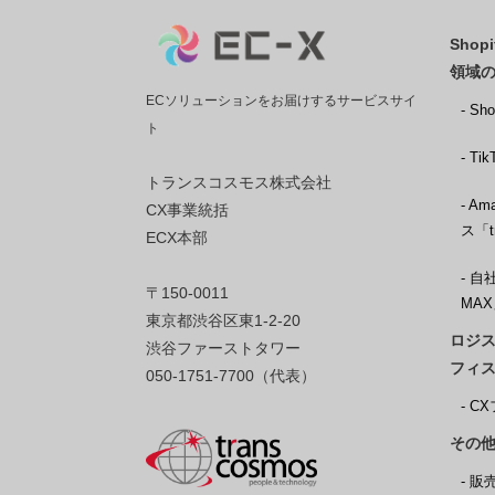
Sho
領域
ECソリューションをお届けするサービスサイ
- S
ト
- T
トランスコスモス株式会社
- 
CX事業統括
ス「t
ECX本部
- 自
〒150-0011
MA
東京都渋谷区東1-2-20
ロジス
渋谷ファーストタワー
フィ
050-1751-7700（代表）
- 
その他
- 