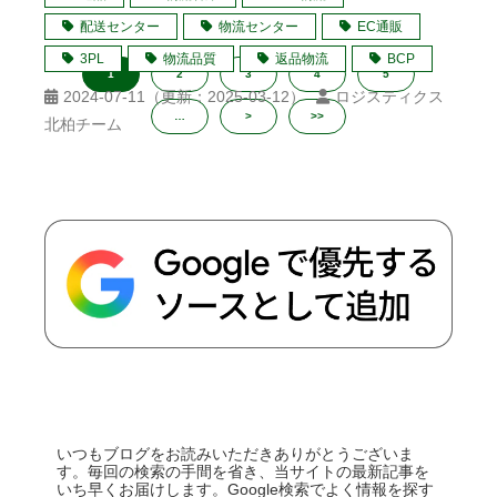
配送センター
物流センター
EC通販
3PL
物流品質
返品物流
BCP
1
2
3
4
5
2024-07-11
（更新：
2025-03-12
）
ロジスティクス
…
>
>>
北柏チーム
いつもブログをお読みいただきありがとうございま
す。毎回の検索の手間を省き、当サイトの最新記事を
いち早くお届けします。Google検索でよく情報を探す