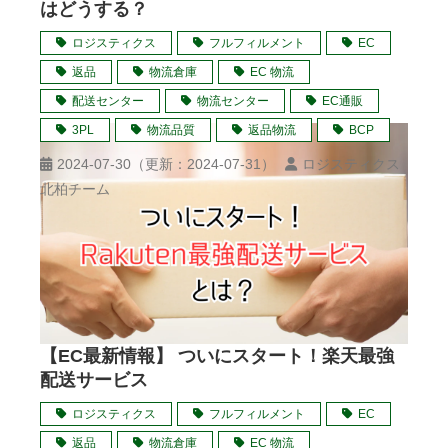
はどうする？
ロジスティクス
フルフィルメント
EC
返品
物流倉庫
EC 物流
配送センター
物流センター
EC通販
3PL
物流品質
返品物流
BCP
2024-07-30
（更新：
2024-07-31
）
ロジスティクス
北柏チーム
【EC最新情報】 ついにスタート！楽天最強
配送サービス
ロジスティクス
フルフィルメント
EC
返品
物流倉庫
EC 物流