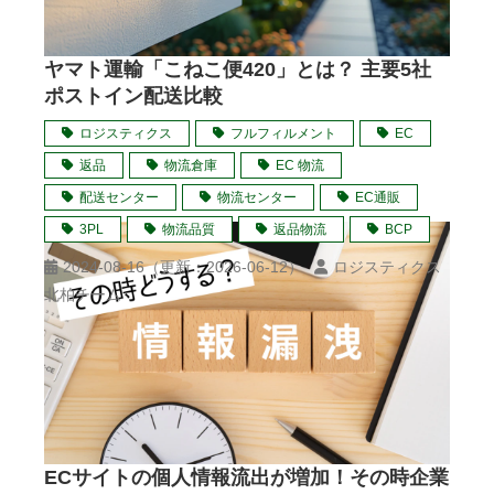
ヤマト運輸「こねこ便420」とは？ 主要5社
ポストイン配送比較
ロジスティクス
フルフィルメント
EC
返品
物流倉庫
EC 物流
配送センター
物流センター
EC通販
3PL
物流品質
返品物流
BCP
2024-08-16
（更新：
2026-06-12
）
ロジスティクス
北柏チーム
ECサイトの個人情報流出が増加！その時企業