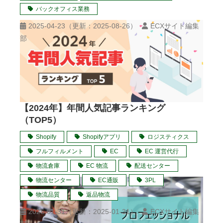
バックオフィス業務
2025-04-23
（更新：
2025-08-26
）
ECXサイト編集
部
【2024年】年間人気記事ランキング
（TOP5）
Shopify
Shopifyアプリ
ロジスティクス
フルフィルメント
EC
EC 運営代行
物流倉庫
EC 物流
配送センター
物流センター
EC通販
3PL
物流品質
返品物流
2025-01-31
（更新：
2025-01-31
）
ECXサイト編集