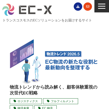
トランスコスモスのECソリューションをお届けするサイト
TOP
サービス一覧
EC導入事例
ECブログ
無料セミナー
EC資料ダウンロード
ご利用案内
物流トレンドから読み解く、顧客体験重視の
次世代EC戦略
会社概要
ロジスティクス
フルフィルメント
物流倉庫
EC 物流