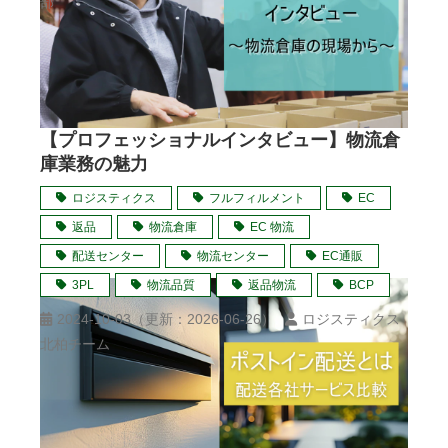
部
【プロフェッショナルインタビュー】物流倉
庫業務の魅力
ロジスティクス
フルフィルメント
EC
返品
物流倉庫
EC 物流
配送センター
物流センター
EC通販
3PL
物流品質
返品物流
BCP
2024-10-03
（更新：
2026-06-26
）
ロジスティクス
北柏チーム