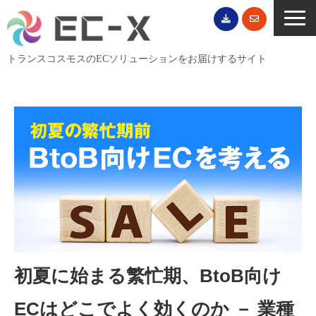
トランスコスモスのECソリューションをお届けするサイト
TOP
サービス一覧
EC導入事例
ECブログ
無料セミナー
EC資料ダウンロード
ご利用案内
会社概要
初夏に始まる繁忙期、BtoB向け
ECはどこでよく効くのか － 業種