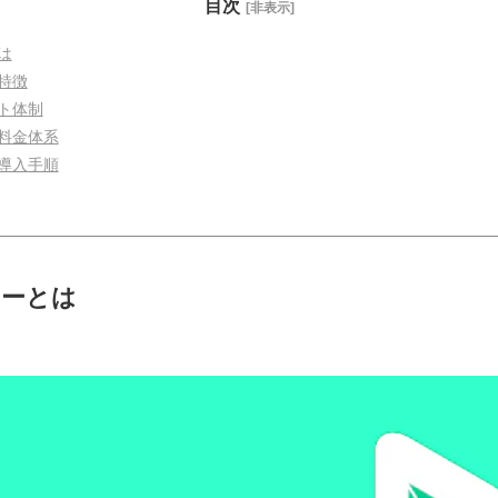
目次
[非表示]
は
特徴
ト体制
料金体系
導入手順
ターとは