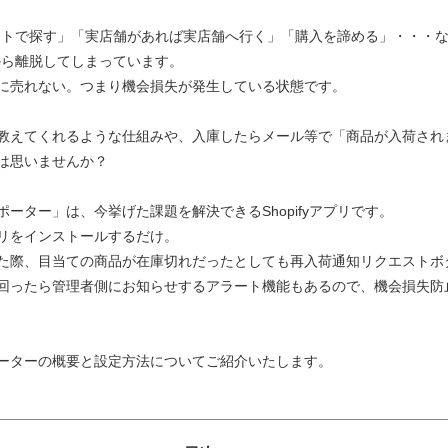
イトで探す」「実店舗があれば実店舗へ行く」「購入を諦める」・・・
から離脱してしまっています。
に売れない。つまり機会損失が発生している状態です。
教えてくれるような仕組みや、入庫したらメール等で「商品が入荷され
は思いませんか？
ーター」は、今挙げた課題を解決できるShopifyアプリです。
リをインストールするだけ。
た際、目当ての商品が在庫切れだったとしても再入荷通知リクエストボ
回ったら管理者側にお知らせするアラート機能もあるので、機会損失防
ーターの概要と設定方法についてご紹介いたします。