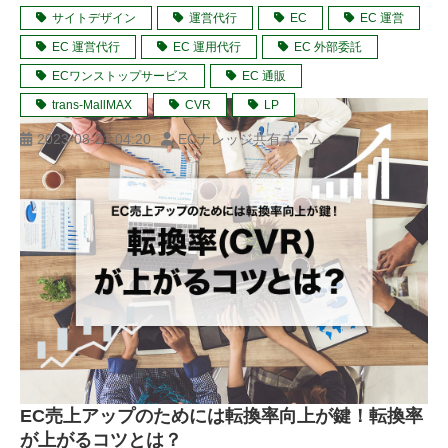
サイトデザイン
運営代行
EC
EC 運営
EC 運営代行
EC 運用代行
EC 外部委託
ECワンストップサービス
EC 通販
trans-MallMAX
CVR
LP
2023-08-21 04:20
ECナレッジ共有チーム
EC売上アップのためには転換率向上が鍵！転換率
が上がるコツとは？