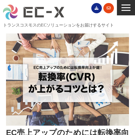
トランスコスモスのECソリューションをお届けするサイト
TOP
サービス一覧
EC導入事例
ECブログ
無料セミナー
EC資料ダウンロード
ご利用案内
会社概要
EC売上アップのためには転換率向