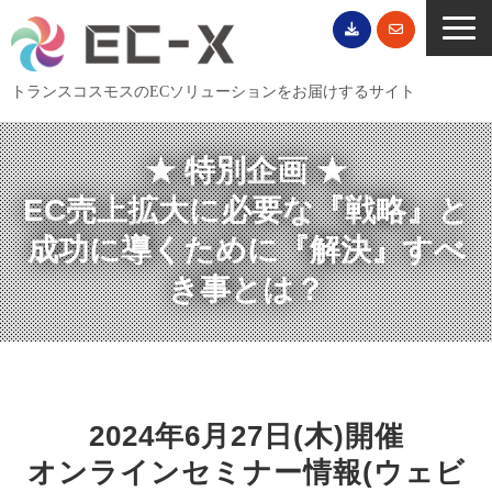
トランスコスモスのECソリューションをお届けするサイト
TOP
★ 特別企画 ★
サービス一覧
EC売上拡大に必要な『戦略』と
EC導入事例
成功に導くために『解決』すべ
ECブログ
き事とは？
無料セミナー
EC資料ダウンロード
ご利用案内
会社概要
2024年6月27日(木)開催
オンラインセミナー情報(ウェビ