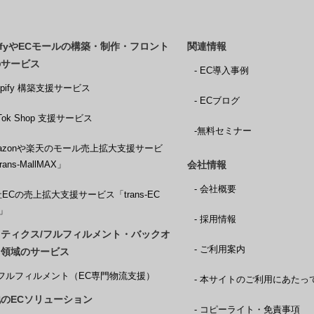
pifyやECモールの構築・制作・フロント
関連情報
のサービス
- EC導入事例
hopify 構築支援サービス
- ECブログ
ikTok Shop 支援サービス
-無料セミナー
Amazonや楽天のモール売上拡大支援サービ
rans-MallMAX」
会社情報
- 会社概要
社ECの売上拡大支援サービス「trans-EC
X」
- 採用情報
ティクス/フルフィルメント・バックオ
- ご利用案内
ス領域のサービス
CXフルフィルメント（EC専門物流支援）
- 本サイトのご利用にあたっ
のECソリューション
- コピーライト・免責事項