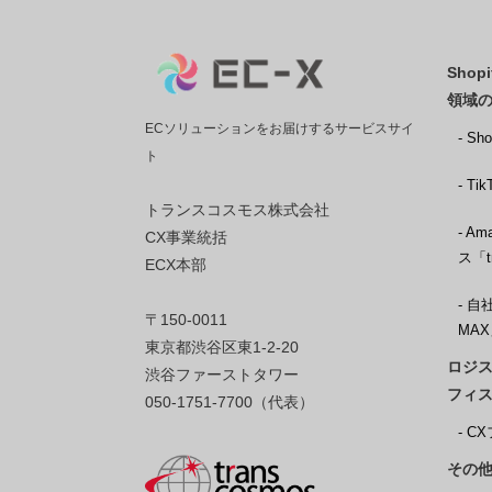
Sho
領域
ECソリューションをお届けするサービスサイ
- S
ト
- T
トランスコスモス株式会社
- 
CX事業統括
ス「t
ECX本部
- 自
〒150-0011
MA
東京都渋谷区東1-2-20
ロジス
渋谷ファーストタワー
フィ
050-1751-7700（代表）
- 
その他