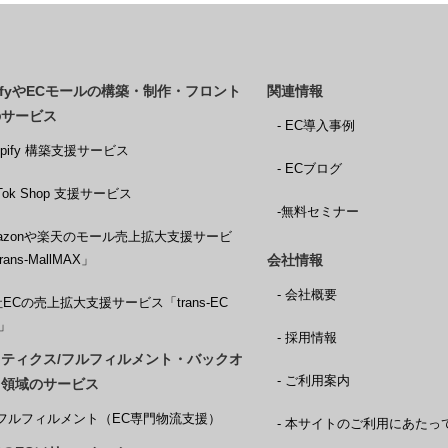
pifyやECモールの構築・制作・フロント
関連情報
のサービス
- EC導入事例
hopify 構築支援サービス
- ECブログ
ikTok Shop 支援サービス
-無料セミナー
Amazonや楽天のモール売上拡大支援サービ
rans-MallMAX」
会社情報
- 会社概要
社ECの売上拡大支援サービス「trans-EC
X」
- 採用情報
ティクス/フルフィルメント・バックオ
- ご利用案内
ス領域のサービス
CXフルフィルメント（EC専門物流支援）
- 本サイトのご利用にあたっ