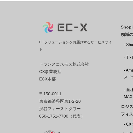
Sho
領域
ECソリューションをお届けするサービスサイ
- S
ト
- T
トランスコスモス株式会社
- 
CX事業統括
ス「t
ECX本部
- 自
〒150-0011
MA
東京都渋谷区東1-2-20
ロジス
渋谷ファーストタワー
フィ
050-1751-7700（代表）
- 