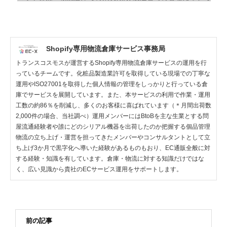
Shopify専用物流倉庫サービス事務局
トランスコスモスが運営するShopify専用物流倉庫サービスの運用を行
っているチームです。化粧品製造業許可を取得している現場での丁寧な
運用やISO27001を取得した個人情報の管理をしっかりと行っている倉
庫でサービスを展開しています。また、本サービスの利用で作業・運用
工数の約86％を削減し、多くのお客様に喜ばれています（＊月間出荷数
2,000件の場合、当社調べ）運用メンバーにはBtoBを主な生業とする問
屋流通経験者や誰にどのシリアル機器を出荷したのか把握する個品管理
物流の立ち上げ・運営を担ってきたメンバーやコンサルタントとして立
ち上げ3か月で黒字化へ導いた経験があるものもおり、EC通販全般に対
する経験・知識を有しています。倉庫・物流に対する知識だけではな
く、広い見識から貴社のECサービス運用をサポートします。
前の記事