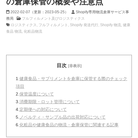
の倉庫保管の概要や注意点
2022-02-07
（更新：
2023-05-25
）
Shopify専用物流倉庫サービス事
務局
フルフィルメント及びロジスティクス
ロジスティクス
フルフィルメント
Shopify 発送代行
Shopify 物流
健康
食品 物流
化粧品物流
目次
[非表示]
1.
健康食品・サプリメントを倉庫に保管する際のチェック
項目
2.
保管温度について
3.
消費期限・ロット管理について
4.
定期便への対応について
5.
ノベルティ・サンプル品の出荷対応について
6.
化粧品や健康食品の物流・倉庫保管に関連する記事