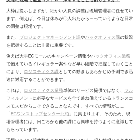
大枠は提示しますが、細かい人員の調整は現場管理者に任せてい
ます。例えば、今日は休みが〇人出たから～っていうような日常
の調整は現場です。
また、
プロジェクトマネージメント課
や
バックオフィス課
の状況
を把握することは非常に重要です。
例えば大手ECモールのキャンペーン情報や
バックオフィス業務
で抱えているイレギュラー案件など早い段階で把握しておくこと
により、
ロジスティクス課
としての動きもあらかじめ予測でき迅
速に対応することができます。
これは、
ロジスティクス業務
単体のサービス提供ではなく、
フル
フィルメント
に必要なサービスを全て兼ね備えているトランスコ
スモスだからこそできることなんです。すべての情報がここ
「
ECワンストップセンター北柏
」に集まります。そのため、現
場管理者には、日ごろから他の課にも興味を持つように意識して
もらっています。