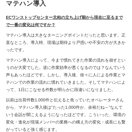
マテハン導入
ECワンストップセンター北柏の立ち上げ期から現在に至るまで
で一番の変化は何ですか？
マテハン導入は大きなターニングポイントだったと思います。正
直なところ、導入時、現場は期待より戸惑いや不安の方が大きか
ったです。
マテハン導入によって、今まで慣れてきた作業の流れを崩すとい
うのが大変でした。逆に作業効率が悪くなるのでは？なんていう
声もあったほどです。しかし、導入後、徐々に人による作業とマ
テハンでの作業の流れに慣れていきました。そしてマテハンによ
って、1日にこなせる件数が明らかに段違いになりました。
以前は出荷件数1,000件と伝えると焦っていたオペレーターさん
から、マテハン導入後は“たった1,000件か、余裕だね～”なんて
いう会話が聞こえるようになったほどです。こういった、環境の
変化・進化が現場メンバーの業務への構え方の変化・成長にも繋
がっていると強く感じます。