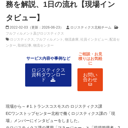
務を解説、1日の流れ【現場イン
タビュー】
2022-02-03
（更新：
2026-06-23
）
ロジスティクス北柏チーム
フルフィルメント及びロジスティクス
ロジスティクス
フルフィルメント
物流倉庫
社員インタビュー
配送セ
ンター
取材記事
物流センター
ご相談・お見
サービス内容や事例など
積りはお気軽
に
​ロジスティクス
資料ダウンロー
お問い
ド
合わせ
現場から～＃1.トランスコスモスの ロジスティクス課
ECワンストップセンター北柏で働くロジスティクス課の「現
場」メンバーにインタビューをしました。
※ロジスティクス課の運用「マネージャー」と「現場管理者」2