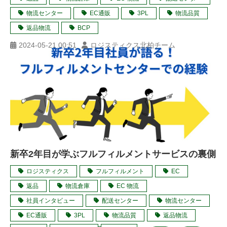
物流センター
EC通販
3PL
物流品質
返品物流
BCP
2024-05-21 00:51
ロジスティクス北柏チーム
新卒2年目が学ぶフルフィルメントサービスの裏側
ロジスティクス
フルフィルメント
EC
返品
物流倉庫
EC 物流
社員インタビュー
配送センター
物流センター
EC通販
3PL
物流品質
返品物流