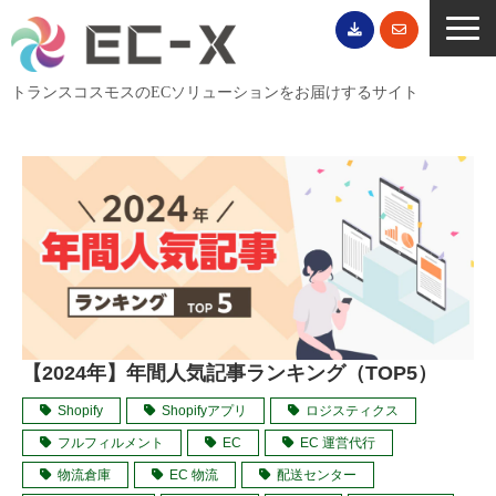
トランスコスモスのECソリューションをお届けするサイト
TOP
サービス一覧
EC導入事例
ECブログ
無料セミナー
EC資料ダウンロード
【2024年】年間人気記事ランキング（TOP5）
ご利用案内
Shopify
Shopifyアプリ
ロジスティクス
会社概要
フルフィルメント
EC
EC 運営代行
物流倉庫
EC 物流
配送センター