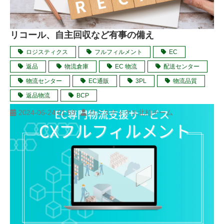
リコール、自主回収など有事の備え
ロジスティクス
フルフィルメント
EC
返品
物流倉庫
EC 物流
配送センター
物流センター
EC通販
3PL
物流品質
返品物流
BCP
2024-06-24 01:59
ロジスティクス北柏チーム