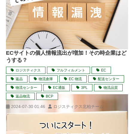
ECサイトの個人情報流出が増加！その時企業はど
うする？
ロジスティクス
フルフィルメント
EC
返品
物流倉庫
EC 物流
配送センター
物流センター
EC通販
3PL
物流品質
返品物流
BCP
2024-07-30 01:46
ロジスティクス北柏チーム