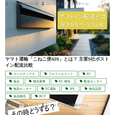
2024-10-03 00:35
ロジスティクス北柏チーム
ヤマト運輸「こねこ便420」とは？ 主要5社ポスト
イン配送比較
ロジスティクス
フルフィルメント
EC
返品
物流倉庫
EC 物流
配送センター
物流センター
EC通販
3PL
物流品質
返品物流
BCP
2024-08-16 00:21
ロジスティクス北柏チーム