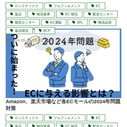
ロジスティクス
フルフィルメント
EC
返品
物流倉庫
EC 物流
配送センター
物流センター
EC通販
3PL
物流品質
返品物流
BCP
2024-05-31 01:03
ロジスティクス北柏チーム
Amazon、楽天市場など各ECモールの2024年問題
対策
ロジスティクス
フルフィルメント
EC
返品
物流倉庫
EC 物流
配送センター