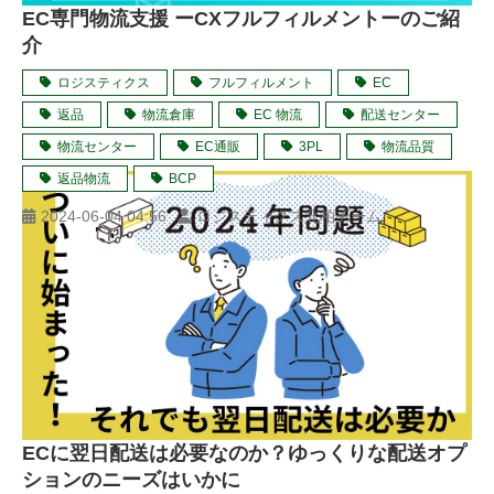
EC専門物流支援 ーCXフルフィルメントーのご紹
介
ロジスティクス
フルフィルメント
EC
返品
物流倉庫
EC 物流
配送センター
物流センター
EC通販
3PL
物流品質
返品物流
BCP
2024-06-04 04:56
ロジスティクス北柏チーム
ECに翌日配送は必要なのか？ゆっくりな配送オプ
ションのニーズはいかに