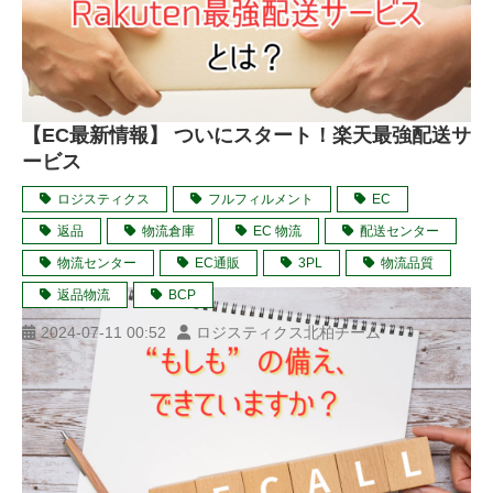
【EC最新情報】 ついにスタート！楽天最強配送サ
ービス
ロジスティクス
フルフィルメント
EC
返品
物流倉庫
EC 物流
配送センター
物流センター
EC通販
3PL
物流品質
返品物流
BCP
2024-07-11 00:52
ロジスティクス北柏チーム