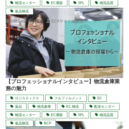
物流センター
EC通販
3PL
物流品質
返品物流
2025-01-31 03:14
ECXサイト編集部
【プロフェッショナルインタビュー】物流倉庫業
務の魅力
ロジスティクス
フルフィルメント
EC
返品
物流倉庫
EC 物流
配送センター
物流センター
EC通販
3PL
物流品質
返品物流
BCP