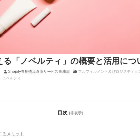
える「ノベルティ」の概要と活用につ
）
Shopify専用物流倉庫サービス事務局
フルフィルメント及びロジスティク
ト
ノベルティ
目次
[非表示]
するメリット