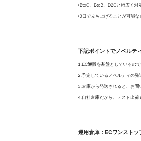
•BtoC、BtoB、D2Cと幅広
•3日で立ち上げることが可能な
下記ポイントでノベルテ
1.EC通販を基盤としているの
2.予定しているノベルティの
3.倉庫から発送されると、お
4.自社倉庫だから、テスト出
運用倉庫：ECワンストッ