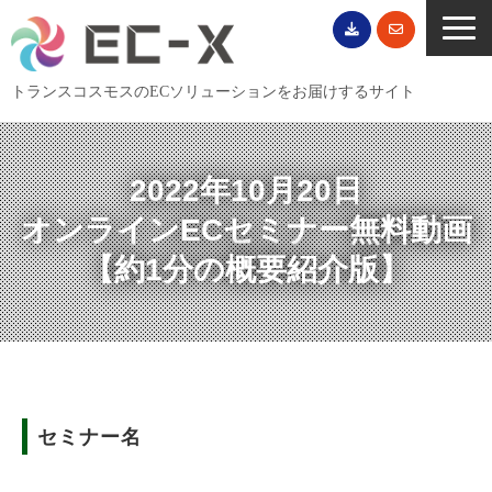
トランスコスモスのECソリューションをお届けするサイト
TOP
サービス一覧
2022年10月20日
EC導入事例
オンラインECセミナー無料動画
ECブログ
【約1分の概要紹介版】
無料セミナー
EC資料ダウンロード
ご利用案内
会社概要
セミナー名