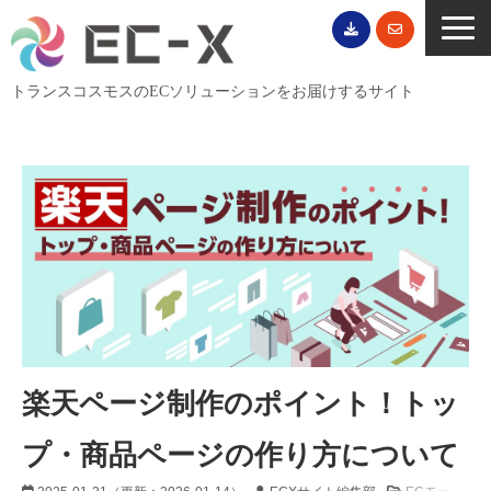
トランスコスモスのECソリューションをお届けするサイト
TOP
サービス一覧
EC導入事例
ECブログ
無料セミナー
EC資料ダウンロード
ご利用案内
楽天ページ制作のポイント！トッ
会社概要
プ・商品ページの作り方について