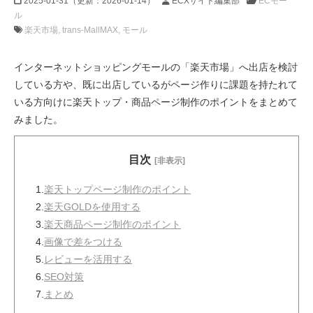
2025-01-31
（更新：
2026-01-14
）
ECXサイト編集部
ECモー
ル
楽天市場
trans-MallMAX
モール
インターネットショッピングモールの「楽天市場」へ出店を検討
している方や、既に出店しているがページ作りに課題を持たれて
いる方向けに楽天トップ・商品ページ制作のポイントをまとめて
みました。
目次
[非表示]
1.
楽天トップページ制作のポイント
2.
楽天GOLDを使用する
3.
楽天商品ページ制作のポイント
4.
画像で差をつける
5.
レビューを活用する
6.
SEO対策
7.
まとめ