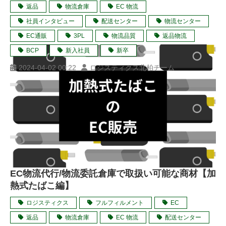
返品
物流倉庫
EC 物流
社員インタビュー
配送センター
物流センター
EC通販
3PL
物流品質
返品物流
BCP
新入社員
新卒
2024-04-02 00:22
ロジスティクス北柏チーム
EC物流代行/物流委託倉庫で取扱い可能な商材【加
熱式たばこ編】
ロジスティクス
フルフィルメント
EC
返品
物流倉庫
EC 物流
配送センター