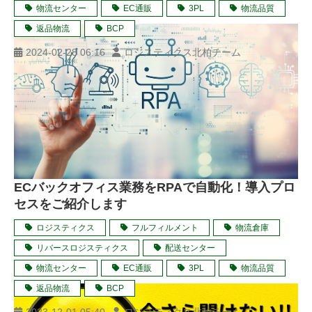
物流センター
EC通販
3PL
物流品質
返品物流
BCP
2024-02-28 06:16
ロジスティクス北柏チーム
ECバックオフィス業務をRPAで自動化！導入プロ
セスをご紹介します
ロジスティクス
フルフィルメント
物流倉庫
リバースロジスティクス
配送センター
物流センター
EC通販
3PL
物流品質
返品物流
BCP