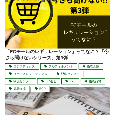
2023-12-01 05:40
ロジスティクス北柏チーム
「ECモールのレギュレーション」ってなに？『今
さら聞けないシリーズ』第3弾
ロジスティクス
フルフィルメント
物流倉庫
リバースロジスティクス
配送センター
物流センター
EC通販
3PL
物流品質
返品物流
BCP
2023-11-17 00:13
ロジスティクス北柏チーム