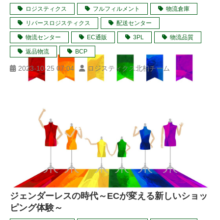
ロジスティクス
フルフィルメント
物流倉庫
リバースロジスティクス
配送センター
物流センター
EC通販
3PL
物流品質
返品物流
BCP
2023-10-25 07:04
ロジスティクス北柏チーム
ジェンダーレスの時代～ECが変える新しいショッ
ピング体験～