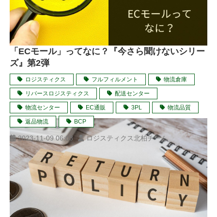
「ECモール」ってなに？『今さら聞けないシリー
ズ』第2弾
ロジスティクス
フルフィルメント
物流倉庫
リバースロジスティクス
配送センター
物流センター
EC通販
3PL
物流品質
返品物流
BCP
2023-11-09 06:03
ロジスティクス北柏チーム