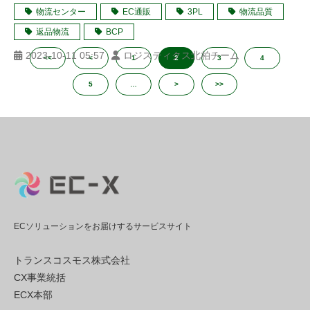
物流センター
EC通販
3PL
物流品質
返品物流
BCP
2023-10-11 05:57
ロジスティクス北柏チーム
<<
<
1
2
3
4
5
…
>
>>
ECソリューションをお届けするサービスサイト
トランスコスモス株式会社
CX事業統括
ECX本部