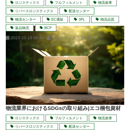
ロジスティクス
フルフィルメント
物流倉庫
リバースロジスティクス
配送センター
物流センター
EC通販
3PL
物流品質
返品物流
BCP
2023-10-19 06:44
ロジスティクス北柏チーム
物流業界におけるSDGsの取り組み|エコ梱包資材
ロジスティクス
フルフィルメント
物流倉庫
リバースロジスティクス
配送センター