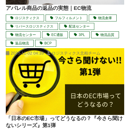
アパレル商品の返品の実態｜EC物流
ロジスティクス
フルフィルメント
物流倉庫
リバースロジスティクス
配送センター
物流センター
EC通販
3PL
物流品質
返品物流
BCP
2023-11-02 04:39
ロジスティクス北柏チーム
「日本のEC市場」ってどうなるの？『今さら聞け
ないシリーズ』第1弾