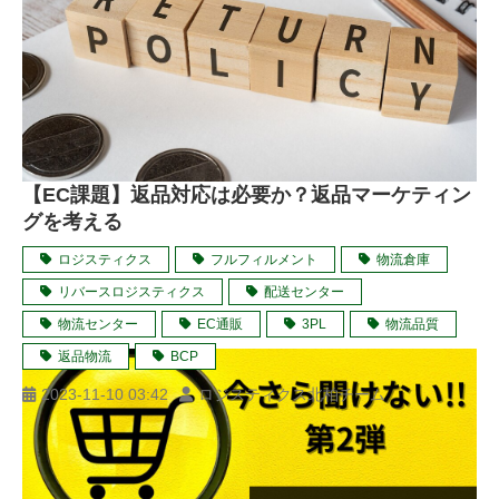
【EC課題】返品対応は必要か？返品マーケティン
グを考える
ロジスティクス
フルフィルメント
物流倉庫
リバースロジスティクス
配送センター
物流センター
EC通販
3PL
物流品質
返品物流
BCP
2023-11-10 03:42
ロジスティクス北柏チーム