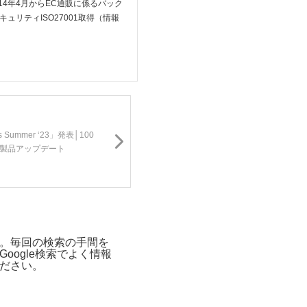
4年4月からEC通販に係るバック
リティISO27001取得（情報
ons Summer ‘23」発表│100
製品アップデート
。毎回の検索の手間を
ogle検索でよく情報
ださい。