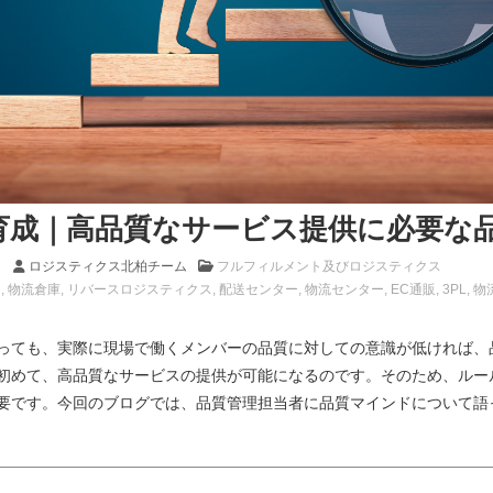
育成｜高品質なサービス提供に必要な
）
ロジスティクス北柏チーム
フルフィルメント及びロジスティクス
ト
物流倉庫
リバースロジスティクス
配送センター
物流センター
EC通販
3PL
物
っても、実際に現場で働くメンバーの品質に対しての意識が低ければ、
初めて、高品質なサービスの提供が可能になるのです。そのため、ルー
要です。今回のブログでは、品質管理担当者に品質マインドについて語