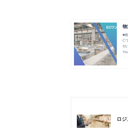
物
■
C
付
Yo
ロジ