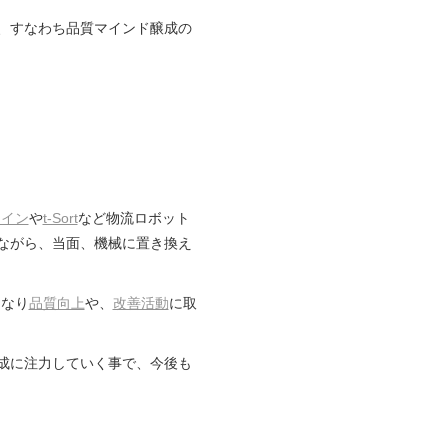
、すなわち品質マインド醸成の
ライン
や
t-Sort
など物流ロボット
ながら、当面、機械に置き換え
となり
品質向上
や、
改善活動
に取
成に注力していく事で、今後も