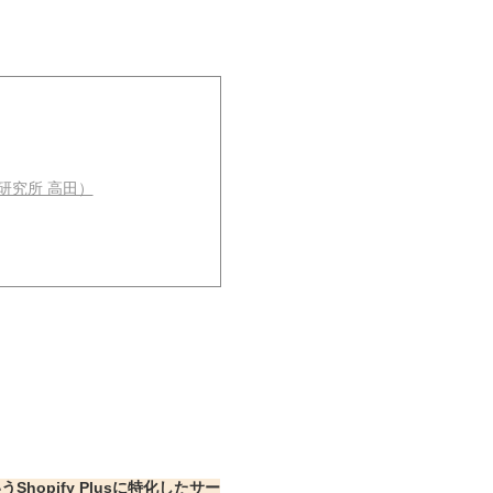
術研究所 高田）
うShopify Plusに特化したサー