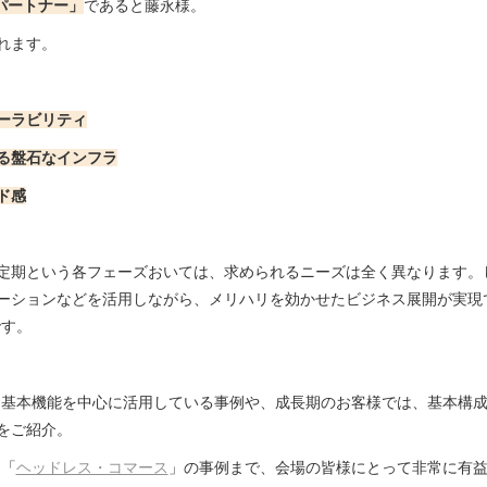
のパートナー」
であると藤永様。
れます。
ーラビリティ
る盤石なインフラ
ド感
期という各フェーズおいては、求められるニーズは全く異なります。しかし
ーションなどを活用しながら、メリハリを効かせたビジネス展開が実現
です。
の持つ基本機能を中心に活用している事例や、成長期のお客様では、基本構
をご紹介。
る「
ヘッドレス・コマース
」の事例まで、会場の皆様にとって非常に有