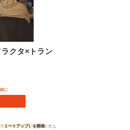
フラクタ×トラン
】
気軽に
ァイ・ミートアップ）を開催
いたし