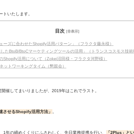
ートいたします。
目次
[非表示]
ーズに合わせたShopify活用パターン」（フラクタ藤永様）
連携したBtoB/BtoCマーケティングツールの活用」（トランスコスモス技
hopify活用について（Zokei沼田様・フラクタ河野様）
・ネットワーキングタイム（懇親会）
upを2度開催してまいりましたが、2019年はこれでラスト。
させるShopify活用方法」
。
etupは、1年の締めくくりにふさわしく、先日業務提携を行い、
「2Plus」とい