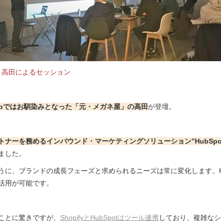
、高田によるセッション
Meetupではお馴染みとなった「元・メガネ屋」の高田
が登壇。
ナーを務めるインバウンド・マーケティングソリューション”HubSpot（
ました。
に、ブランドの成長フェーズと求められるニーズは常に変化します。HubSp
活用が可能です。
ことに驚きですが、
ShopifyとHubSpotはツール連携
しており、複雑なシ