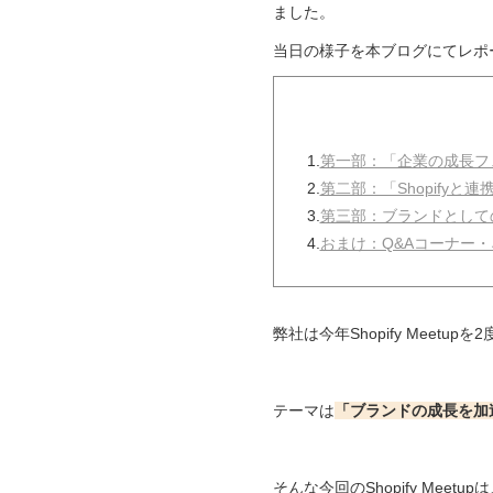
ました。
当日の様子を本ブログにてレポ
1.
第一部：「企業の成長フェ
2.
第二部：「Shopifyと
3.
第三部：ブランドとしてのS
4.
おまけ：Q&Aコーナー
弊社は今年Shopify Meet
テーマは
「ブランドの成長を加速
そんな今回のShopify Me