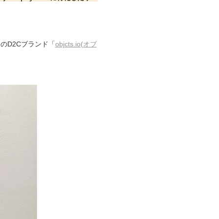
のD2Cブランド「
objcts.io(オブ