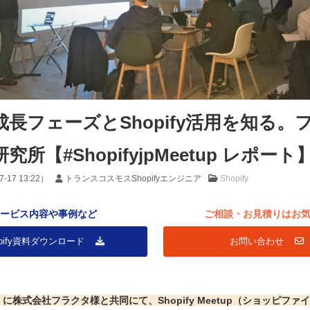
成長フェーズとShopify活用を知る。
【#ShopifyjpMeetup レポート
7-17 13:22
）
トランスコスモスShopifyエンジニア
Shopify
ービス内容や事例など
ご相談・お見積りはお
hopify資料ダウンロード
お問い合わせ
金）に株式会社フラクタ様と共同にて、Shopify Meetup（ショッピフ